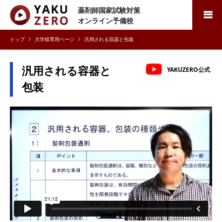
薬剤師国家試験対策
検索
オンライン予備校
大学様専用ページ
汎用される容器と包装
汎用される容器と
YAKUZERO公式
包装