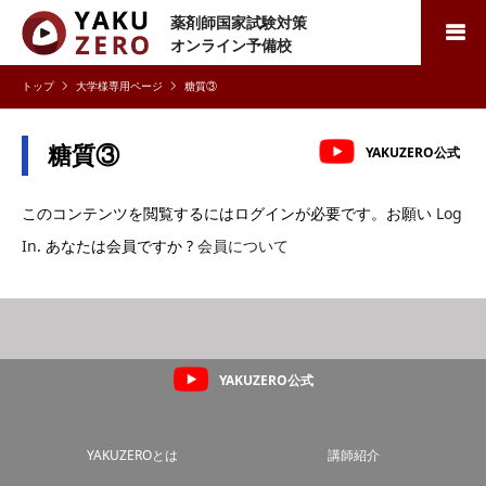
薬剤師国家試験対策
検索
オンライン予備校
大学様専用ページ
糖質③
糖質③
YAKUZERO公式
このコンテンツを閲覧するにはログインが必要です。お願い
Log
In
. あなたは会員ですか ?
会員について
YAKUZERO公式
YAKUZEROとは
講師紹介