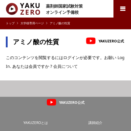
薬剤師国家試験対策
検索
オンライン予備校
大学様専用ページ
アミノ酸の性質
アミノ酸の性質
YAKUZERO公式
このコンテンツを閲覧するにはログインが必要です。お願い
Log
In
. あなたは会員ですか ?
会員について
YAKUZERO公式
YAKUZEROとは
講師紹介