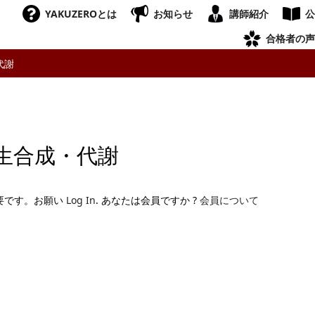
YAKUZEROとは
お知らせ
講師紹介
公
合格者の声
代謝
生合成・代謝
要です。お願い
Log In
. あなたは会員ですか ?
会員について