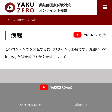
薬剤師国家試験対策
検索
オンライン予備校
新5年生
病態
病態
YAKUZERO公式
このコンテンツを閲覧するにはログインが必要です。お願い
Log
In
. あなたは会員ですか ?
会員について
YAKUZERO公式
YAKUZEROとは
講師紹介