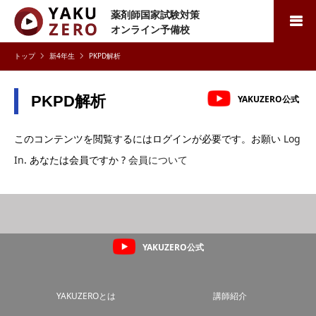
薬剤師国家試験対策
検索
オンライン予備校
新4年生
PKPD解析
PKPD解析
YAKUZERO公式
このコンテンツを閲覧するにはログインが必要です。お願い
Log
In
. あなたは会員ですか ?
会員について
YAKUZERO公式
YAKUZEROとは
講師紹介