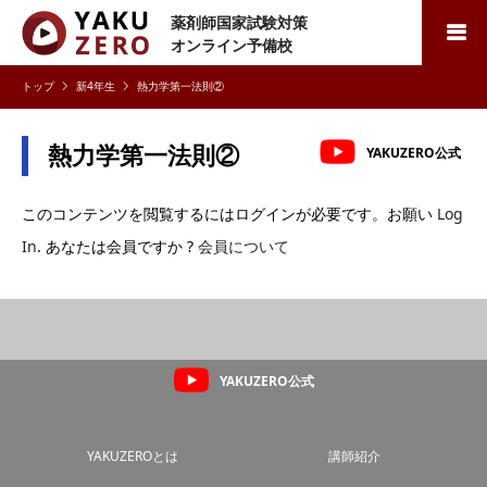
薬剤師国家試験対策
検索
オンライン予備校
新4年生
熱力学第一法則②
熱力学第一法則②
YAKUZERO公式
このコンテンツを閲覧するにはログインが必要です。お願い
Log
In
. あなたは会員ですか ?
会員について
YAKUZERO公式
YAKUZEROとは
講師紹介