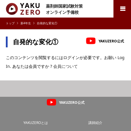
薬剤師国家試験対策
検索
オンライン予備校
新4年生
自発的な変化①
自発的な変化①
YAKUZERO公式
このコンテンツを閲覧するにはログインが必要です。お願い
Log
In
. あなたは会員ですか ?
会員について
YAKUZERO公式
YAKUZEROとは
講師紹介