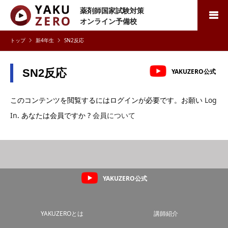
薬剤師国家試験対策
検索
オンライン予備校
新4年生
SN2反応
SN2反応
YAKUZERO公式
このコンテンツを閲覧するにはログインが必要です。お願い
Log
In
. あなたは会員ですか ?
会員について
YAKUZERO公式
YAKUZEROとは
講師紹介