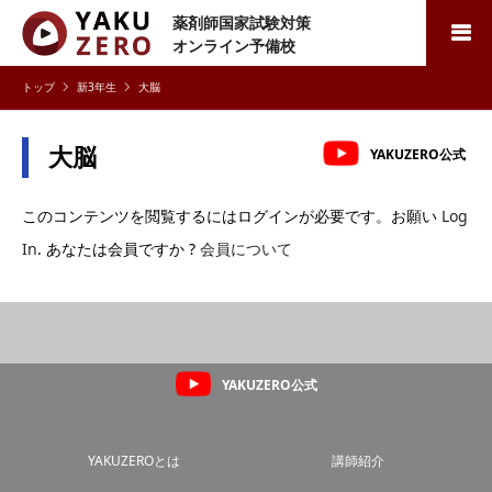
薬剤師国家試験対策
検索
オンライン予備校
新3年生
大脳
大脳
YAKUZERO公式
このコンテンツを閲覧するにはログインが必要です。お願い
Log
In
. あなたは会員ですか ?
会員について
YAKUZERO公式
YAKUZEROとは
講師紹介