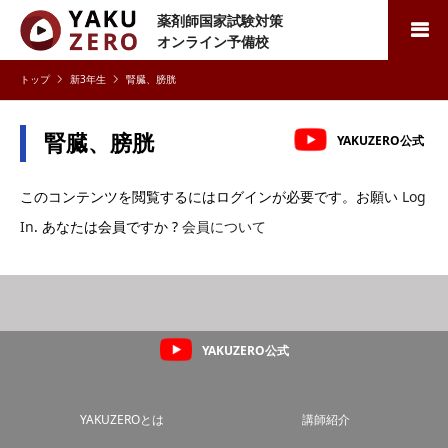
薬剤師国家試験対策
検索
オンライン予備校
新3年生
腎臓、膀胱
腎臓、膀胱
YAKUZERO公式
このコンテンツを閲覧するにはログインが必要です。お願い
Log
In
. あなたは会員ですか ?
会員について
YAKUZERO公式
YAKUZEROとは
講師紹介