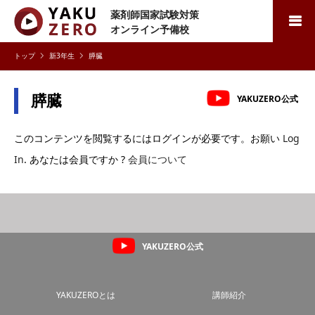
薬剤師国家試験対策
検索
オンライン予備校
新3年生
膵臓
膵臓
YAKUZERO公式
このコンテンツを閲覧するにはログインが必要です。お願い
Log
In
. あなたは会員ですか ?
会員について
YAKUZERO公式
YAKUZEROとは
講師紹介