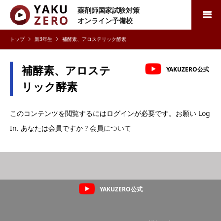
薬剤師国家試験対策
検索
オンライン予備校
新3年生
補酵素、アロステリック酵素
補酵素、アロステ
YAKUZERO公式
リック酵素
このコンテンツを閲覧するにはログインが必要です。お願い
Log
In
. あなたは会員ですか ?
会員について
YAKUZERO公式