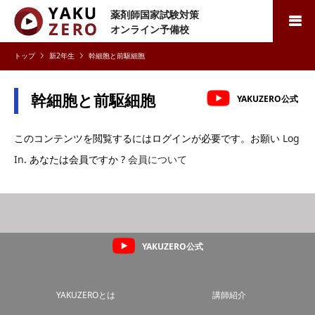
薬剤師国家試験対策
検索
オンライン予備校
新2年生
幹細胞と前駆細胞
幹細胞と前駆細胞
YAKUZERO公式
このコンテンツを閲覧するにはログインが必要です。お願い
Log
In
. あなたは会員ですか ?
会員について
YAKUZERO公式
YAKUZEROとは
講師紹介