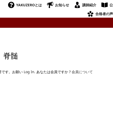
YAKUZEROとは
お知らせ
講師紹介
公
合格者の声
、脊髄
要です。お願い
Log In
. あなたは会員ですか ?
会員について