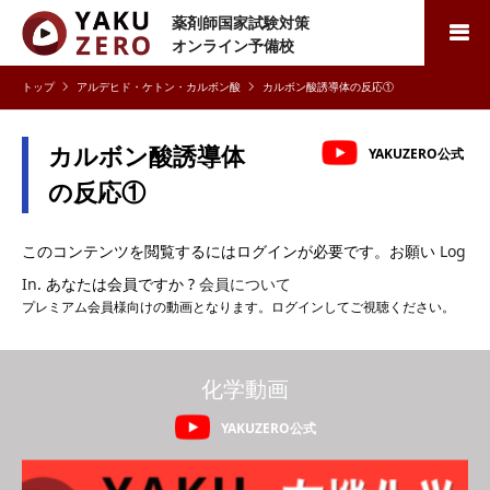
薬剤師国家試験対策
検索
オンライン予備校
アルデヒド・ケトン・カルボン酸
カルボン酸誘導体の反応①
カルボン酸誘導体
YAKUZERO公式
の反応①
このコンテンツを閲覧するにはログインが必要です。お願い
Log
In
. あなたは会員ですか ?
会員について
プレミアム会員様向けの動画となります。ログインしてご視聴ください。
化学動画
YAKUZERO公式