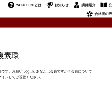
YAKUZEROとは
お知らせ
講師紹介
公
合格者の声
複素環
要です。お願い
Log In
. あなたは会員ですか ?
会員について
グインしてご視聴ください。