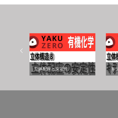

E表示
立体配座と安定性
キ