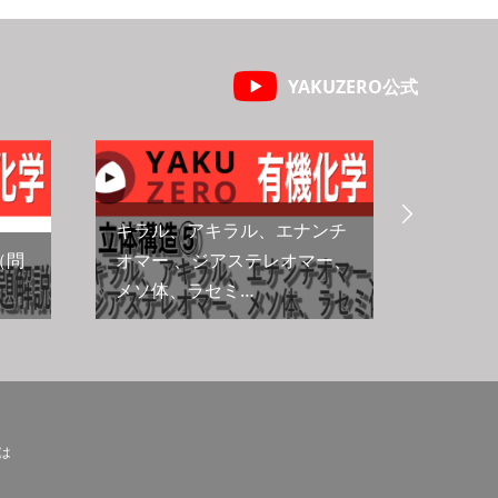
YAKUZERO公式

キラル、アキラル、エナンチ
（問
オマー 、ジアステレオマー、
メソ体、ラセミ…
絶対配
とは