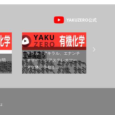
YAKUZERO公式

キラル、アキラル、エナンチ
（問
オマー 、ジアステレオマー、
メソ体、ラセミ…
絶対配
とは