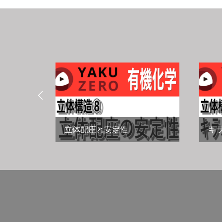

E表示
立体配座と安定性
キ