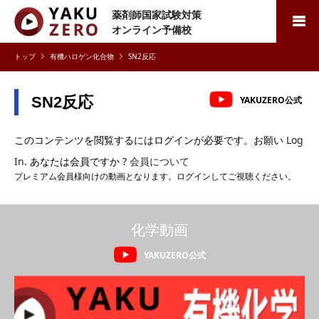
薬剤師国家試験対策
検索
オンライン予備校
有機ハロゲン化合物
SN2反応
SN2反応
YAKUZERO公式
このコンテンツを閲覧するにはログインが必要です。お願い
Log
In
. あなたは会員ですか ?
会員について
プレミアム会員様向けの動画となります。ログインしてご視聴ください。
化学動画
YAKUZERO公式