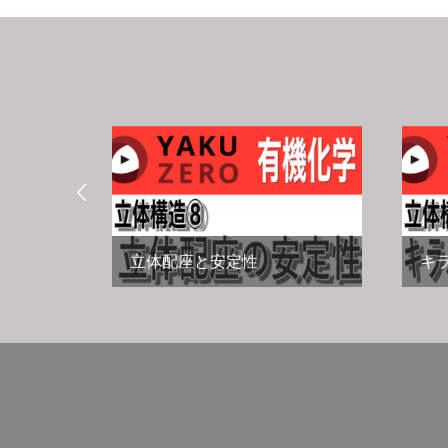

E表示
立体配座と安定性
キ