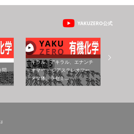
YAKUZERO公式

キラル、アキラル、エナンチ
（問
オマー 、ジアステレオマー、
メソ体、ラセミ…
絶対配
とは