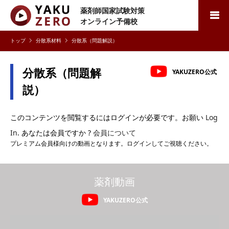
薬剤師国家試験対策
検索
オンライン予備校
分散系材料
分散系（問題解説）
分散系（問題解
YAKUZERO公式
説）
このコンテンツを閲覧するにはログインが必要です。お願い
Log
In
. あなたは会員ですか ?
会員について
プレミアム会員様向けの動画となります。ログインしてご視聴ください。
薬剤動画
YAKUZERO公式