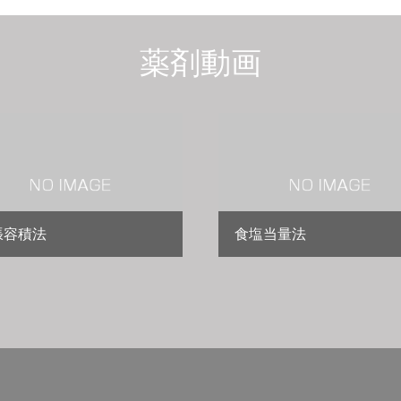
薬剤動画
張容積法
食塩当量法