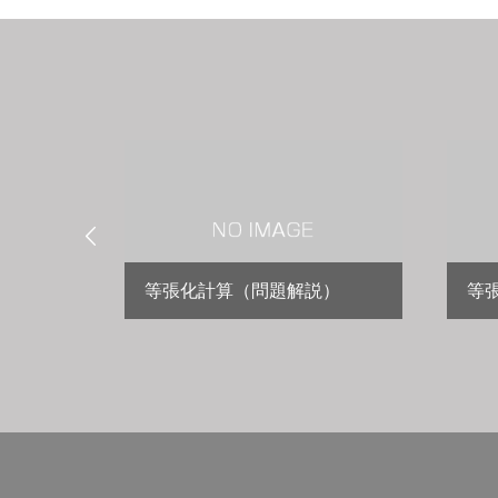

の粘度
等張化計算（問題解説）
等