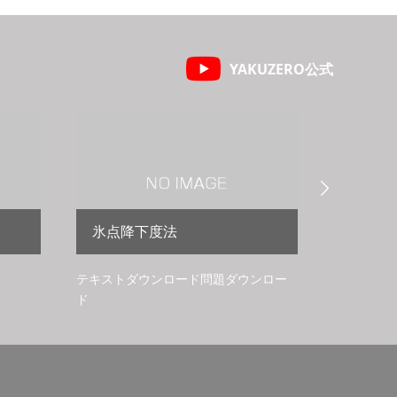
YAKUZERO公式

氷点降下度法
高分子
テキストダウンロード問題ダウンロー
ド