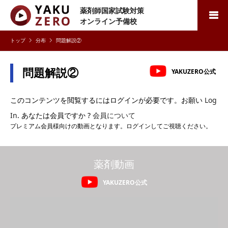
薬剤師国家試験対策
検索
オンライン予備校
分布
問題解説②
問題解説②
YAKUZERO公式
このコンテンツを閲覧するにはログインが必要です。お願い
Log
In
. あなたは会員ですか ?
会員について
プレミアム会員様向けの動画となります。ログインしてご視聴ください。
薬剤動画
YAKUZERO公式