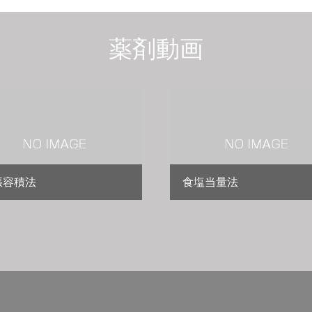
薬剤動画
張容積法
食塩当量法