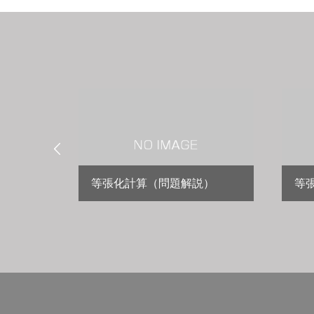

の粘度
等張化計算（問題解説）
等