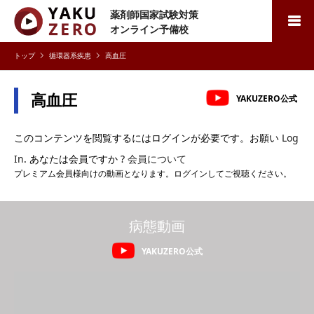
薬剤師国家試験対策
検索
オンライン予備校
循環器系疾患
高血圧
高血圧
YAKUZERO公式
このコンテンツを閲覧するにはログインが必要です。お願い
Log
In
. あなたは会員ですか ?
会員について
プレミアム会員様向けの動画となります。ログインしてご視聴ください。
病態動画
YAKUZERO公式