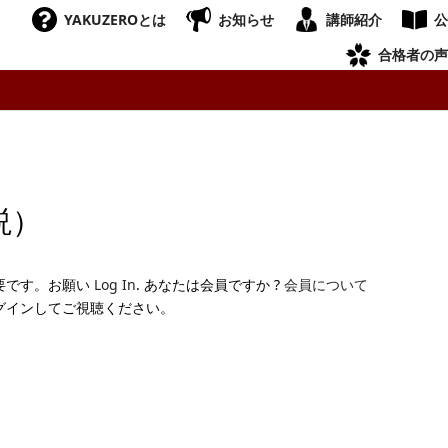
YAKUZEROとは
お知らせ
講師紹介
公
合格者の声
説）
要です。お願い
Log In
. あなたは会員ですか ?
会員について
グインしてご視聴ください。