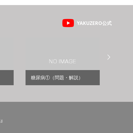
YAKUZERO公式

糖尿病①（問題・解説）
高尿酸
とは