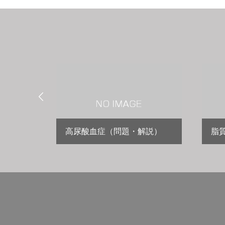

高尿酸血症（問題・解説）
脂