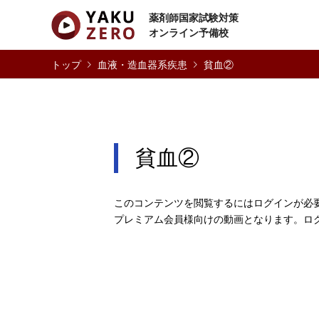
薬剤師国家試験対策
オンライン予備校
血液・造血器系疾患
貧血②
貧血②
このコンテンツを閲覧するにはログインが必
プレミアム会員様向けの動画となります。ロ