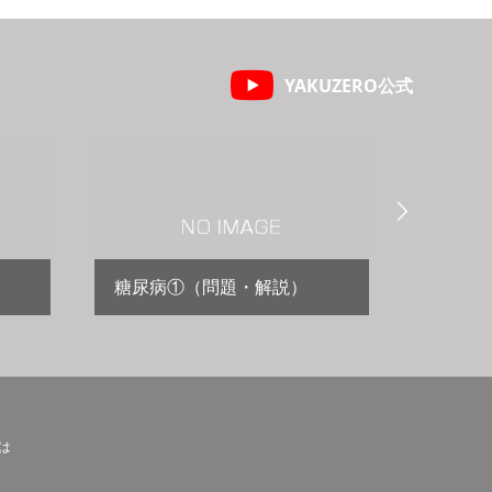
YAKUZERO公式

糖尿病①（問題・解説）
高尿酸
とは