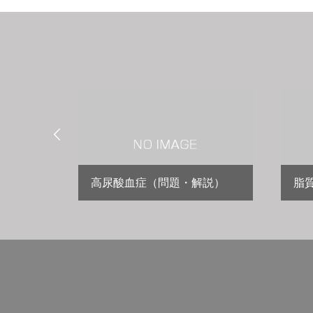

高尿酸血症（問題・解説）
脂