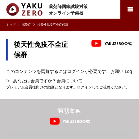
薬剤師国家試験対策
検索
オンライン予備校
感染症
後天性免疫不全症候群
後天性免疫不全症
YAKUZERO公式
候群
このコンテンツを閲覧するにはログインが必要です。お願い
Log
In
. あなたは会員ですか ?
会員について
プレミアム会員様向けの動画となります。ログインしてご視聴ください。
病態動画
YAKUZERO公式