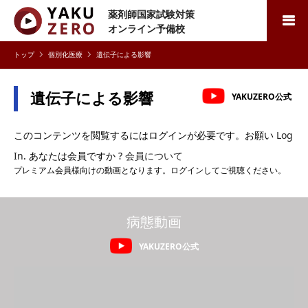
薬剤師国家試験対策
検索
オンライン予備校
個別化医療
遺伝子による影響
遺伝子による影響
YAKUZERO公式
このコンテンツを閲覧するにはログインが必要です。お願い
Log
In
. あなたは会員ですか ?
会員について
プレミアム会員様向けの動画となります。ログインしてご視聴ください。
病態動画
YAKUZERO公式