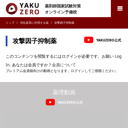
薬剤師国家試験対策
検索
オンライン予備校
消化器系に作用する薬
攻撃因子抑制薬
攻撃因子抑制薬
YAKUZERO公式
このコンテンツを閲覧するにはログインが必要です。お願い
Log
In
. あなたは会員ですか ?
会員について
プレミアム会員様向けの動画となります。ログインしてご視聴ください。
薬理動画
YAKUZERO公式