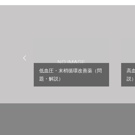

低血圧・末梢循環改善薬（問
高
説）
題・解説）
説