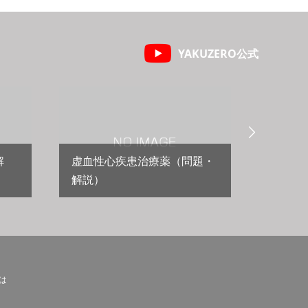
YAKUZERO公式

解
虚血性心疾患治療薬（問題・
解説）
心不全
とは