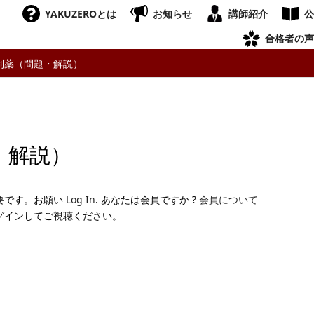
YAKUZEROとは
お知らせ
講師紹介
公
合格者の声
制薬（問題・解説）
・解説）
要です。お願い
Log In
. あなたは会員ですか ?
会員について
グインしてご視聴ください。