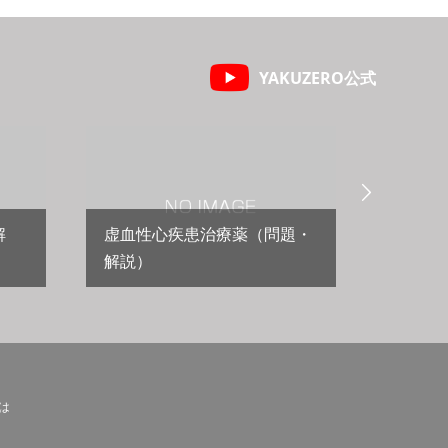
YAKUZERO公式

解
虚血性心疾患治療薬（問題・
解説）
心不全
とは