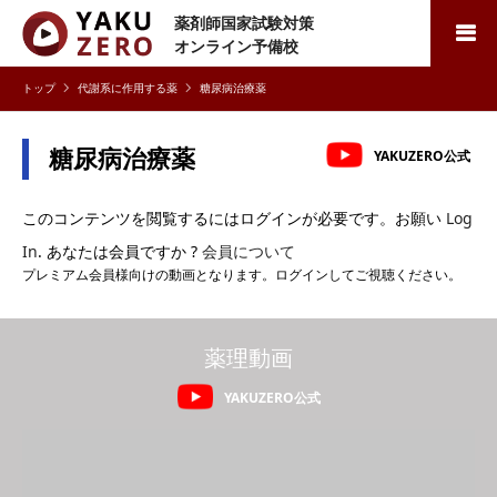
薬剤師国家試験対策
検索
オンライン予備校
代謝系に作用する薬
糖尿病治療薬
糖尿病治療薬
YAKUZERO公式
このコンテンツを閲覧するにはログインが必要です。お願い
Log
In
. あなたは会員ですか ?
会員について
プレミアム会員様向けの動画となります。ログインしてご視聴ください。
薬理動画
YAKUZERO公式