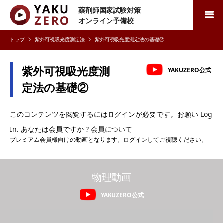
薬剤師国家試験対策
検索
オンライン予備校
紫外可視吸光度測定法
紫外可視吸光度測定法の基礎②
紫外可視吸光度測
YAKUZERO公式
定法の基礎②
このコンテンツを閲覧するにはログインが必要です。お願い
Log
In
. あなたは会員ですか ?
会員について
プレミアム会員様向けの動画となります。ログインしてご視聴ください。
物理動画
YAKUZERO公式