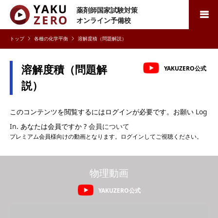
薬剤師国家試験対策
検索
オンライン予備校
各種の化学平衡
溶解度積（問題解説）
溶解度積（問題解
YAKUZERO公式
説）
このコンテンツを閲覧するにはログインが必要です。お願い
Log
In
. あなたは会員ですか ?
会員について
プレミアム会員様向けの動画となります。ログインしてご視聴ください。
物理動画
YAKUZERO公式