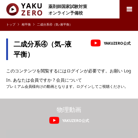
薬剤師国家試験対策
検索
オンライン予備校
相平衡
二成分系④（気–液平衡）
二成分系④（気–液
YAKUZERO公式
平衡）
このコンテンツを閲覧するにはログインが必要です。お願い
Log
In
. あなたは会員ですか ?
会員について
プレミアム会員様向けの動画となります。ログインしてご視聴ください。
物理動画
YAKUZERO公式