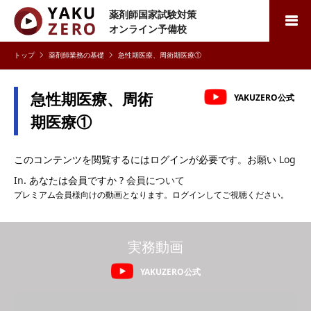
薬剤師国家試験対策
検索
オンライン予備校
薬剤師業務の基礎
急性期医療、周術期医療①
急性期医療、周術
YAKUZERO公式
期医療①
このコンテンツを閲覧するにはログインが必要です。お願い
Log
In
. あなたは会員ですか ?
会員について
プレミアム会員様向けの動画となります。ログインしてご視聴ください。
実務動画
YAKUZERO公式