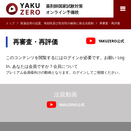
薬剤師国家試験対策
検索
オンライン予備校
医薬品等の品質、有効性及び安全性の確保に係る法規制
再審査・再評価
再審査・再評価
YAKUZERO公式
このコンテンツを閲覧するにはログインが必要です。お願い
Log
In
. あなたは会員ですか ?
会員について
プレミアム会員様向けの動画となります。ログインしてご視聴ください。
法規動画
YAKUZERO公式