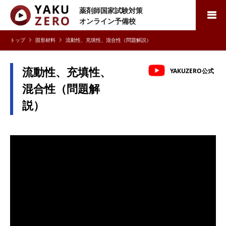
薬剤師国家試験対策
検索
オンライン予備校
固形材料
流動性、充填性、混合性（問題解説）
流動性、充填性、
YAKUZERO公式
混合性（問題解
説）