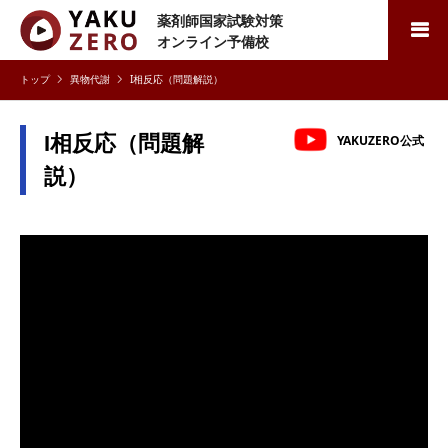
薬剤師国家試験対策
検索
オンライン予備校
異物代謝
I相反応（問題解説）
I相反応（問題解
YAKUZERO公式
説）