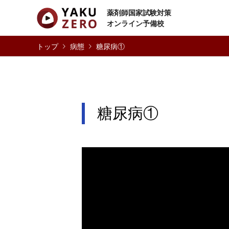
薬剤師国家試験対策
オンライン予備校
病態
糖尿病①
糖尿病①