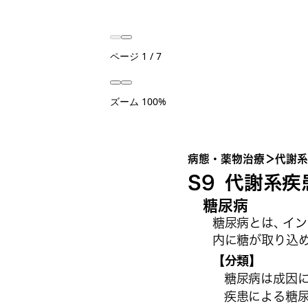
ページ
1
/
7
ズーム
100%