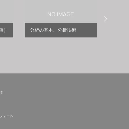

題）
分析の基本、分析技術
酸・塩
テキストダ
ド
とは
フォーム