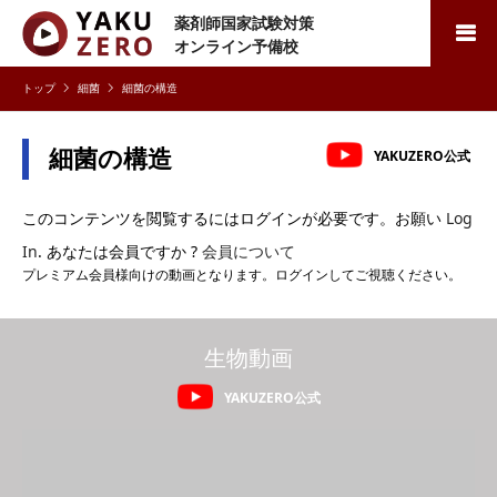
薬剤師国家試験対策
検索
オンライン予備校
細菌
細菌の構造
細菌の構造
YAKUZERO公式
このコンテンツを閲覧するにはログインが必要です。お願い
Log
In
. あなたは会員ですか ?
会員について
プレミアム会員様向けの動画となります。ログインしてご視聴ください。
生物動画
YAKUZERO公式