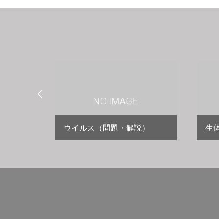

ウイルス（問題・解説）
生