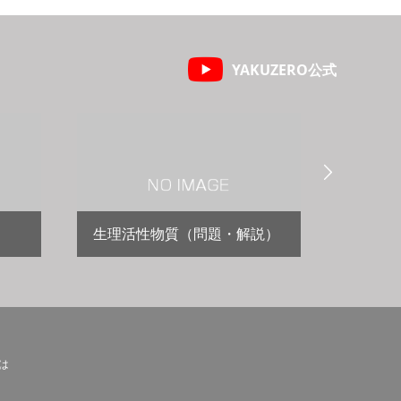
YAKUZERO公式

生理活性物質（問題・解説）
循環器
とは