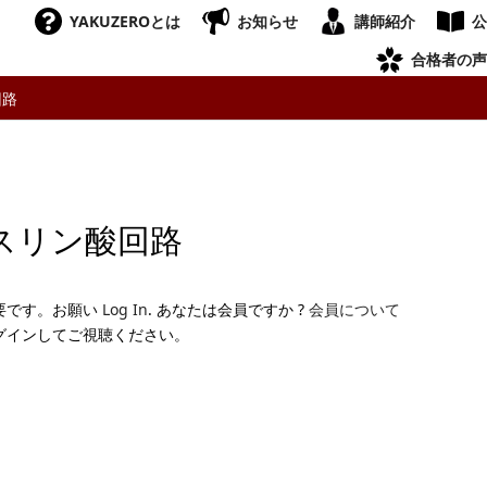
YAKUZEROとは
お知らせ
講師紹介
公
合格者の声
回路
スリン酸回路
要です。お願い
Log In
. あなたは会員ですか ?
会員について
グインしてご視聴ください。