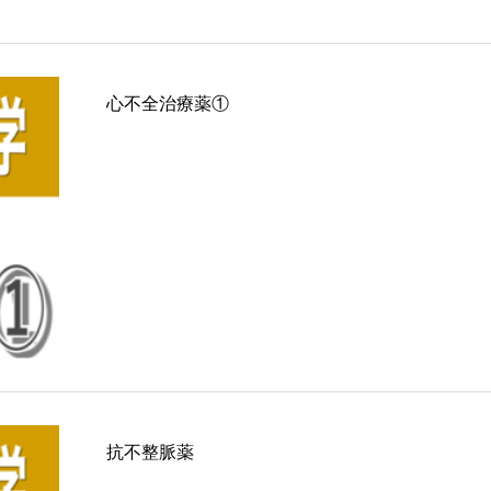
心不全治療薬①
抗不整脈薬