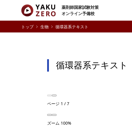
薬剤師国家試験対策
オンライン予備校
生物
循環器系テキスト
循環器系テキスト
ページ
1
/
7
ズーム
100%