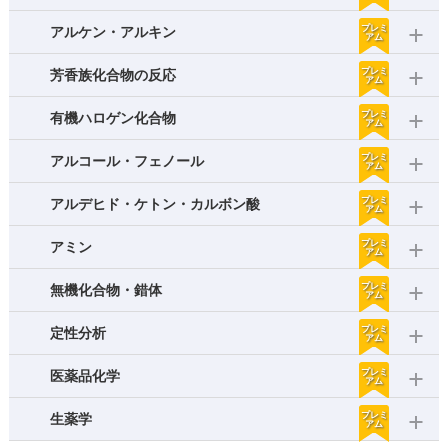
プレミ
アルケン・アルキン
アム
プレミ
芳香族化合物の反応
アム
プレミ
有機ハロゲン化合物
アム
プレミ
アルコール・フェノール
アム
プレミ
アルデヒド・ケトン・カルボン酸
アム
プレミ
アミン
アム
プレミ
無機化合物・錯体
アム
プレミ
定性分析
アム
プレミ
医薬品化学
アム
プレミ
生薬学
アム